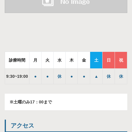
診療時間
月
火
水
木
金
土
日
祝
9
:
30
~
19
:
00
●
●
休
●
●
▲
休
休
※土曜のみ17：00まで
アクセス