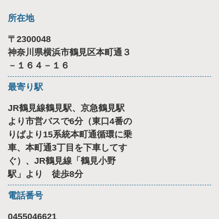
所在地
〒
2300048
神奈川県横浜市鶴見区本町通３
－１６４－１６
最寄り駅
JR鶴見線鶴見駅、京急鶴見駅
より市営バスで6分（東口4番の
りばより15系統本町通循環に乗
車、本町通3丁目を下車してす
ぐ）、JR鶴見線「鶴見小野
駅」より 徒歩8分
電話番号
0455046621