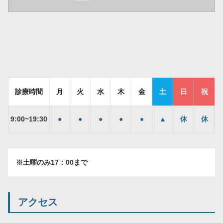
診療時間
月
火
水
木
金
土
日
祝
9
:
00
~
19
:
30
●
●
●
●
●
▲
休
休
※土曜のみ17：00まで
アクセス