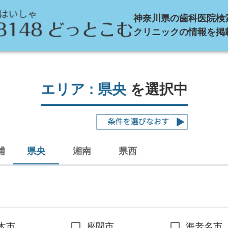
神奈川県の歯科医院検
クリニックの情報を掲
エリア :
県央
を選択中
浦
県央
湘南
県西
木市
座間市
海老名市