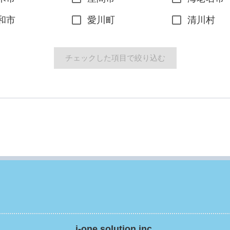
和市
愛川町
清川村
チェックした項目で絞り込む
i-one solution inc.