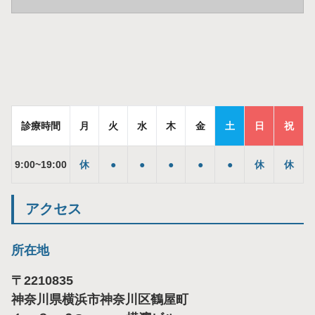
診療時間
月
火
水
木
金
土
日
祝
9
:
00
~
19
:
00
休
●
●
●
●
●
休
休
アクセス
所在地
〒
2210835
神奈川県横浜市神奈川区鶴屋町