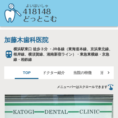
加藤木歯科医院
横浜駅東口 徒歩３分 ・JR各線（東海道本線、京浜東北線、
根岸線、横須賀線、湘南新宿ライン）・東急東横線・京急
線・相鉄線
TOP
ドクター紹介
当院の特徴
治療案内
メニューバーはスクロールできます