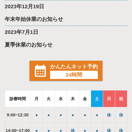
2023年12月19日
年末年始休業のお知らせ
2023年7月1日
夏季休業のお知らせ
かんたんネット予約
24時間
診療時間
月
火
水
木
金
土
日
祝
9
:
00
~
12
:
30
●
●
●
●
●
●
休
休
14
:
00
~
17
:
00
●
●
●
休
●
●
休
休