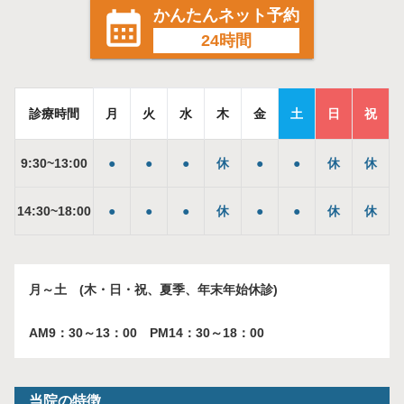
かんたんネット予約
24時間
診療時間
月
火
水
木
金
土
日
祝
9
:
30
~
13
:
00
●
●
●
休
●
●
休
休
14
:
30
~
18
:
00
●
●
●
休
●
●
休
休
月～土 (木・日・祝、夏季、年末年始休診)
AM9：30～13：00 PM14：30～18：00
当院の特徴