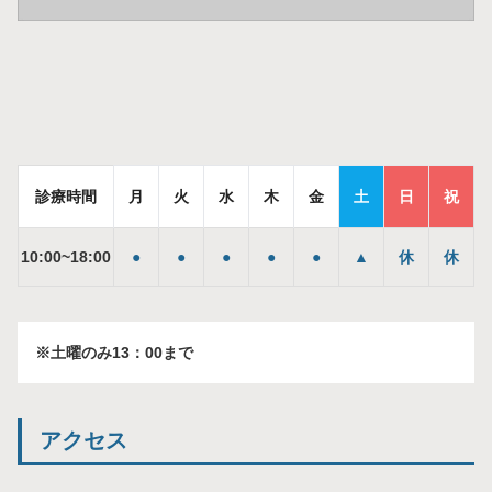
診療時間
月
火
水
木
金
土
日
祝
10
:
00
~
18
:
00
●
●
●
●
●
▲
休
休
※土曜のみ13：00まで
アクセス