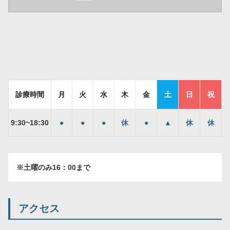
診療時間
月
火
水
木
金
土
日
祝
9
:
30
~
18
:
30
●
●
●
休
●
▲
休
休
※土曜のみ16：00まで
アクセス