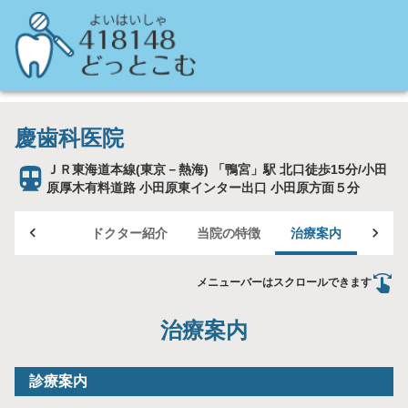
慶歯科医院
ＪＲ東海道本線(東京－熱海) 「鴨宮」駅 北口徒歩15分/小田
原厚木有料道路 小田原東インター出口 小田原方面５分
TOP
ドクター紹介
当院の特徴
治療案内
医院
メニューバーはスクロールできます
治療案内
診療案内