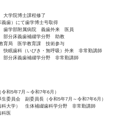
学 大学院博士課程修了
床義歯）にて歯学博士号取得
学 歯学部附属病院 義歯外来 医員
学 部分床義歯補綴学分野 助教
等教育局 医学教育課 技術参与
学 快眠歯科（いびき・無呼吸）外来 非常勤講師
学 部分床義歯補綴学分野 非常勤講師
令和5年7月～令和7年6月）
生委員会 副委員長（令和5年7月～令和7年6月）
歯科大学） 生体補綴歯科学分野 非常勤講師
歯科医