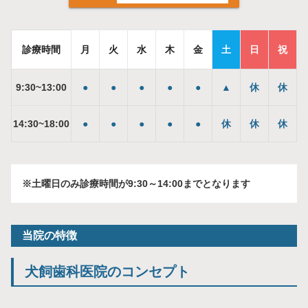
診療時間
月
火
水
木
金
土
日
祝
9
:
30
~
13
:
00
●
●
●
●
●
▲
休
休
14
:
30
~
18
:
00
●
●
●
●
●
休
休
休
※土曜日のみ診療時間が9:30～14:00までとなります
当院の特徴
犬飼歯科医院のコンセプト