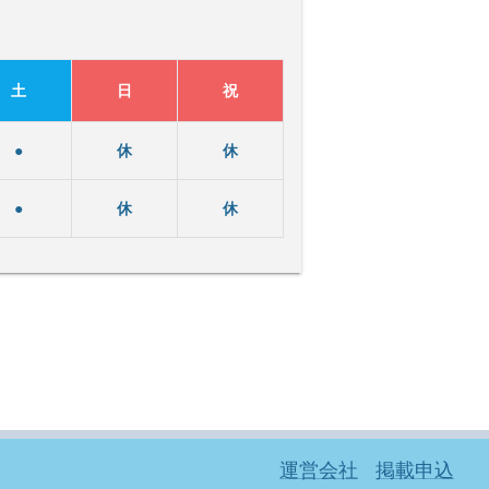
土
日
祝
●
休
休
●
休
休
運営会社
掲載申込