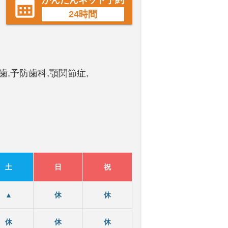
かんたんネット予約
24時間
歯,予防歯科,顎関節症,
土
日
祝
▲
休
休
休
休
休