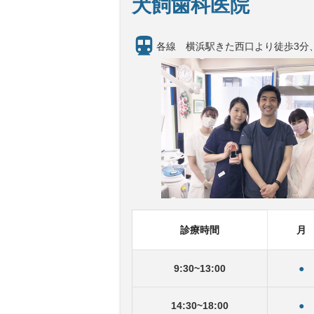
犬飼歯科医院
各線 横浜駅きた西口より徒歩3分
診療時間
月
9
:
30
~
13
:
00
●
14
:
30
~
18
:
00
●