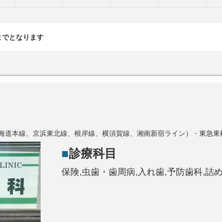
0までとなります
（東海道本線、京浜東北線、根岸線、横須賀線、湘南新宿ライン）・東急
診療科目
保険,虫歯・歯周病,入れ歯,予防歯科,詰