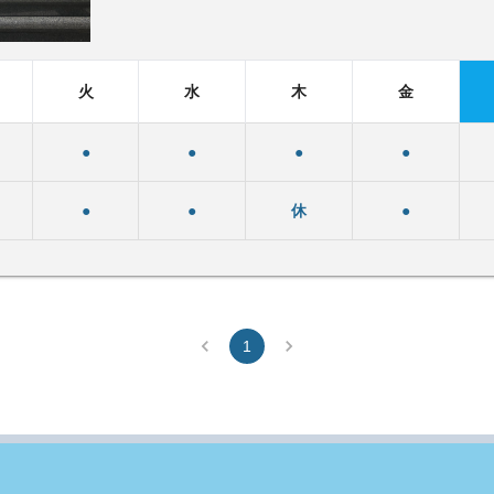
火
水
木
金
●
●
●
●
●
●
休
●
1